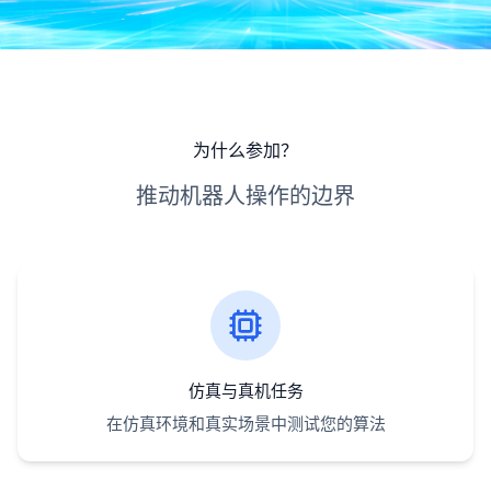
为什么参加？
推动机器人操作的边界
仿真与真机任务
在仿真环境和真实场景中测试您的算法