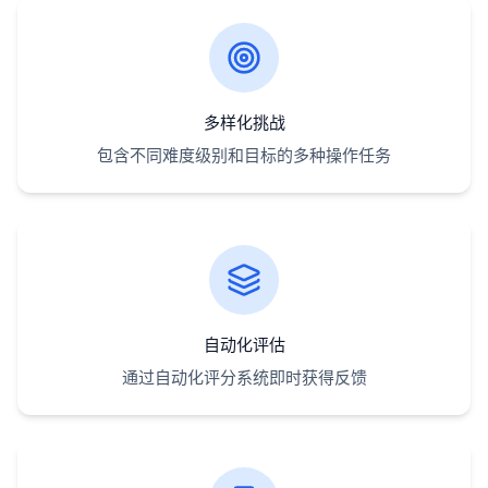
多样化挑战
包含不同难度级别和目标的多种操作任务
自动化评估
通过自动化评分系统即时获得反馈