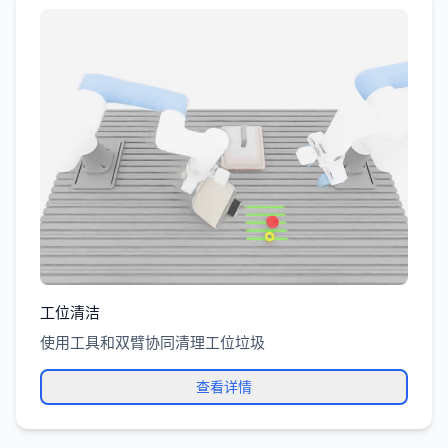
工位清洁
使用工具和双臂协同清理工位垃圾
查看详情